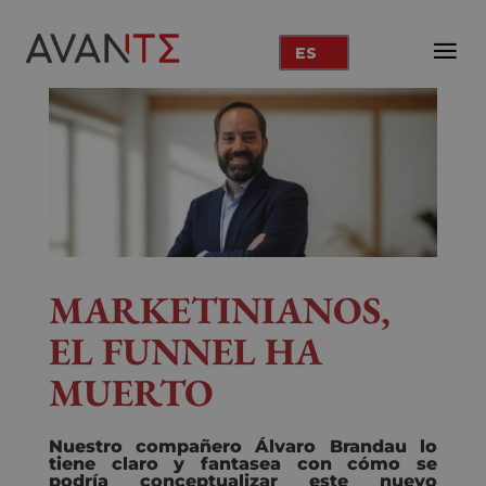
ES
MARKETINIANOS,
EL FUNNEL HA
M
UERTO
N
uestro compañero Álvaro Brandau
lo
tiene claro
y
fantasea
con
cómo
se
podría conceptualizar
este nuevo