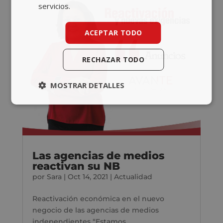
servicios.
ACEPTAR TODO
RECHAZAR TODO
MOSTRAR DETALLES
Las agencias de medios
reactivan su NB
por
Sara
|
Oct 14, 2021
|
Actualidad
Reactivación económica en el nuevo
negocio de las agencias de medios
independientes “Estamos...