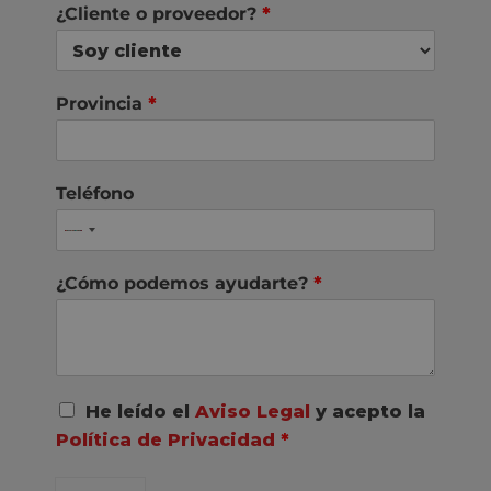
¿Cliente o proveedor?
*
Provincia
*
Teléfono
¿Cómo podemos ayudarte?
*
A
He leído el
Aviso Legal
y acepto la
c
Política de Privacidad
*
u
e