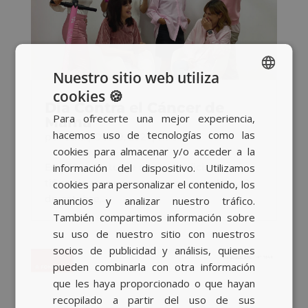
Nuestro sitio web utiliza
cookies 🍪
SPANISH
Día Contra el Cáncer de
Para ofrecerte una mejor experiencia,
Mama
BASQUE
hacemos uso de tecnologías como las
por
Sara
|
Oct 19, 2021
|
RSC
CATALAN
cookies para almacenar y/o acceder a la
información del dispositivo. Utilizamos
Este 19 de octubre nuestras oficinas se
ENGLISH
tiñen de rosa por una buena causaHoy, 19
cookies para personalizar el contenido, los
de octubre,...
anuncios y analizar nuestro tráfico.
También compartimos información sobre
su uso de nuestro sitio con nuestros
socios de publicidad y análisis, quienes
pueden combinarla con otra información
que les haya proporcionado o que hayan
recopilado a partir del uso de sus