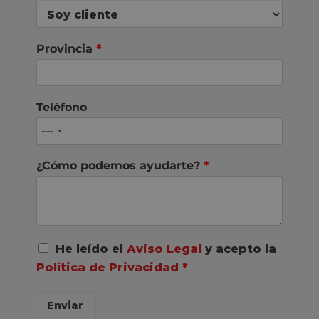
Provincia
*
Teléfono
¿Cómo podemos ayudarte?
*
A
He leído el
Aviso Legal
y acepto la
c
Política de Privacidad
*
u
e
r
Enviar
d