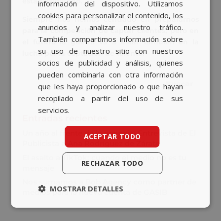
están exigiendo.
información del dispositivo. Utilizamos
ENGLISH
cookies para personalizar el contenido, los
Siempre nos hemos centrado en prepararnos
anuncios y analizar nuestro tráfico.
para la competición de captar clientes, pero en
También compartimos información sobre
el futuro la guerra va a estar también en
la
su uso de nuestro sitio con nuestros
lucha por la captación de talento.
socios de publicidad y análisis, quienes
pueden combinarla con otra información
que les haya proporcionado o que hayan
recopilado a partir del uso de sus
servicios.
Entradas recientes
Un año al frente de la agencia: Entrevista de El
ACEPTAR TODO
Publicista a Ana Rodríguez de Zárate
El asalto a TikTok: cuando el medio no es tu
RECHAZAR TODO
mensaje
Nos sumamos a Bob Agency como partner de
MOSTRAR DETALLES
medios para la nueva cuenta de GASIB