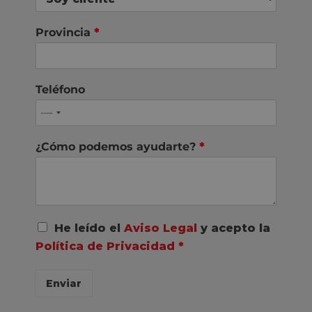
Provincia
*
Teléfono
¿Cómo podemos ayudarte?
*
A
He leído el
Aviso Legal
y acepto la
c
Política de Privacidad
*
u
e
r
Enviar
d
o