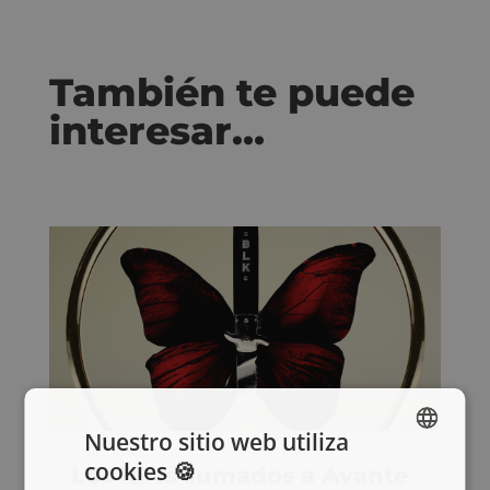
También te puede
interesar…
Nuestro sitio web utiliza
cookies 🍪
Los NFTs sumados a Avante
SPANISH