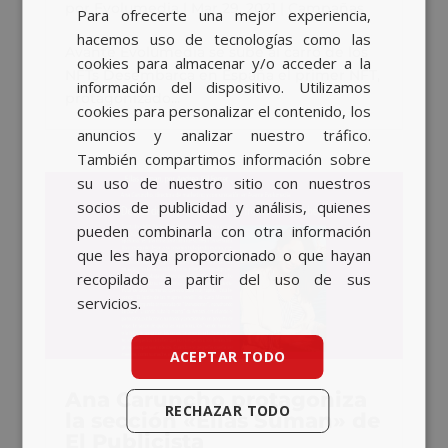
por
Evolumedia
|
Mar 29, 2021
|
Campañas
Para ofrecerte una mejor experiencia,
BASQUE
hacemos uso de tecnologías como las
Avante Evolumedia se sube al carro de los
CATALAN
cookies para almacenar y/o acceder a la
NFTs Desembarca en España el primer NFT,
información del dispositivo. Utilizamos
ENGLISH
protagonizado...
cookies para personalizar el contenido, los
anuncios y analizar nuestro tráfico.
También compartimos información sobre
su uso de nuestro sitio con nuestros
socios de publicidad y análisis, quienes
pueden combinarla con otra información
que les haya proporcionado o que hayan
recopilado a partir del uso de sus
servicios.
ACEPTAR TODO
Ana Caruncho protagoniza
RECHAZAR TODO
la sección «Ellas Suman» de
El Publicista