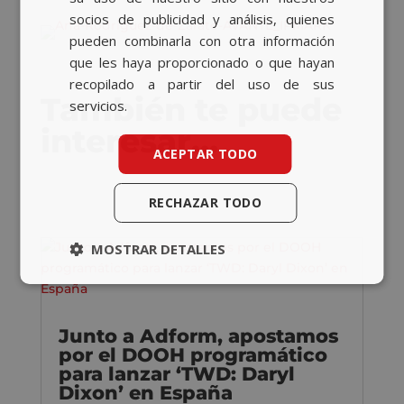
socios de publicidad y análisis, quienes
pueden combinarla con otra información
que les haya proporcionado o que hayan
recopilado a partir del uso de sus
También te puede
servicios.
interesar…
ACEPTAR TODO
RECHAZAR TODO
MOSTRAR DETALLES
Junto a Adform, apostamos
por el DOOH programático
para lanzar ‘TWD: Daryl
Dixon’ en España