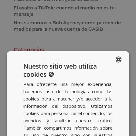
El asalto a TikTok: cuando el medio no es tu
mensaje
Nos sumamos a Bob Agency como partner de
medios para la nueva cuenta de GASIB
Categorías
Relaciones Públicas
Nuestro sitio web utiliza
Actualidad
cookies 🍪
SPANISH
Campañas
Para ofrecerte una mejor experiencia,
Corporativo
BASQUE
hacemos uso de tecnologías como las
Eventos
CATALAN
cookies para almacenar y/o acceder a la
RSC
información del dispositivo. Utilizamos
ENGLISH
cookies para personalizar el contenido, los
anuncios y analizar nuestro tráfico.
También compartimos información sobre
su uso de nuestro sitio con nuestros