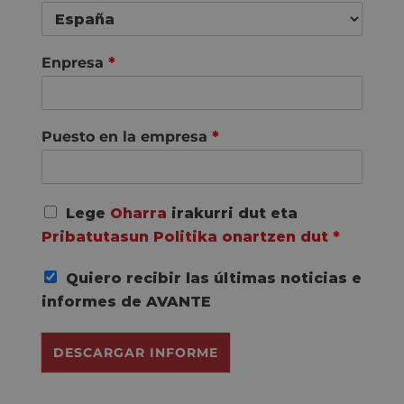
Enpresa
*
Puesto en la empresa
*
A
Lege
Oharra
irakurri dut eta
c
Pribatutasun Politika onartzen dut
*
u
e
Quiero recibir las últimas noticias e
r
d
informes de AVANTE
o
R
DESCARGAR INFORME
G
P
D