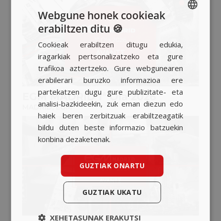
Webgune honek cookieak
erabiltzen ditu 🍪
SPANISH
Cookieak erabiltzen ditugu edukia,
BASQUE
iragarkiak pertsonalizatzeko eta gure
CATALAN
trafikoa aztertzeko. Gure webgunearen
erabilerari buruzko informazioa ere
ENGLISH
partekatzen dugu gure publizitate- eta
EGM MADRID 1ª Ola 2026
analisi-bazkideekin, zuk eman diezun edo
MADRID
,
EGM
haiek beren zerbitzuak erabiltzeagatik
bildu duten beste informazio batzuekin
konbina dezaketenak.
GUZTIAK ONARTU
GUZTIAK UKATU
XEHETASUNAK ERAKUTSI