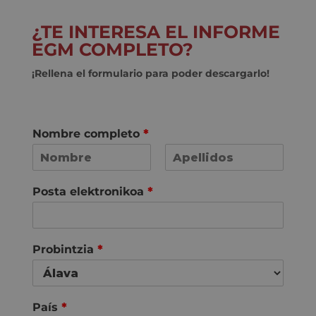
¿TE INTERESA EL INFORME
EGM COMPLETO?
¡Rellena el formulario para poder descargarlo!
Nombre completo
*
F
L
i
a
Posta elektronikoa
*
r
s
s
t
t
Probintzia
*
País
*