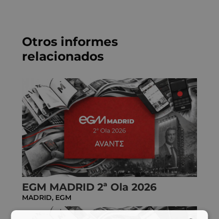
*
Otros informes
relacionados
EGM MADRID 2ª Ola 2026
MADRID
,
EGM