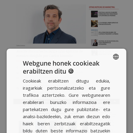
Webgune honek cookieak
erabiltzen ditu 🍪
SPANISH
Cookieak erabiltzen ditugu edukia,
BASQUE
iragarkiak pertsonalizatzeko eta gure
CATALAN
trafikoa aztertzeko. Gure webgunearen
erabilerari buruzko informazioa ere
ENGLISH
partekatzen dugu gure publizitate- eta
analisi-bazkideekin, zuk eman diezun edo
haiek beren zerbitzuak erabiltzeagatik
bildu duten beste informazio batzuekin