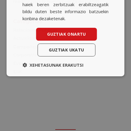
medios para la nueva cuenta de GASIB
haiek beren zerbitzuak erabiltzeagatik
bildu duten beste informazio batzuekin
konbina dezaketenak.
Categorías
Relaciones Públicas
GUZTIAK ONARTU
Actualidad
Campañas
GUZTIAK UKATU
Corporativo
Eventos
XEHETASUNAK ERAKUTSI
ESK