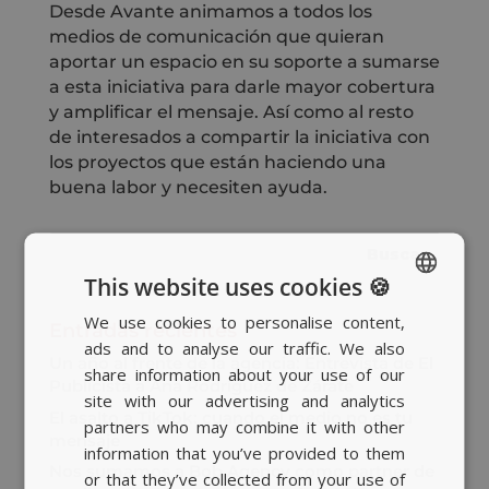
Desde Avante animamos a todos los
medios de comunicación que quieran
aportar un espacio en su soporte a sumarse
a esta iniciativa para darle mayor cobertura
y amplificar el mensaje. Así como al resto
de interesados a compartir la iniciativa con
los proyectos que están haciendo una
buena labor y necesiten ayuda.
This website uses cookies 🍪
We use cookies to personalise content,
SPANISH
Entradas recientes
ads and to analyse our traffic. We also
BASQUE
Un año al frente de la agencia: Entrevista de El
share information about your use of our
Publicista a Ana Rodríguez de Zárate
CATALAN
site with our advertising and analytics
El asalto a TikTok: cuando el medio no es tu
partners who may combine it with other
ENGLISH
mensaje
information that you’ve provided to them
Nos sumamos a Bob Agency como partner de
or that they’ve collected from your use of