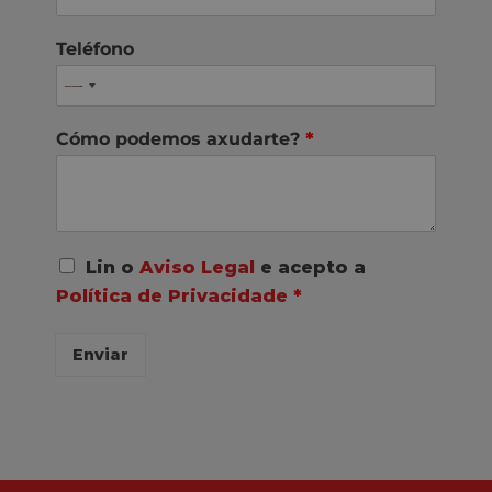
Teléfono
Cómo podemos axudarte?
*
A
Lin o
Aviso Legal
e acepto a
c
Política de Privacidade
*
o
r
d
Enviar
o
R
G
P
D
*