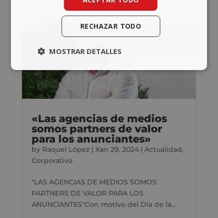
RECHAZAR TODO
MOSTRAR DETALLES
«Las agencias de medios
somos partners de valor
para los anunciantes»
by
Raquel López
|
Xan 29, 2024
|
Actualidad
,
Corporativo
"LAS AGENCIAS DE MEDIOS SOMOS
PARTNERS DE VALOR PARA LOS
ANUNCIANTES"Con motivo del Día de la...