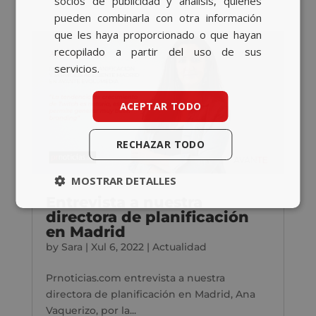
socios de publicidad y análisis, quienes
pueden combinarla con otra información
que les haya proporcionado o que hayan
recopilado a partir del uso de sus
servicios.
ACEPTAR TODO
RECHAZAR TODO
MOSTRAR DETALLES
Entrevista a nuestra
directora de planificación
en Madrid
by
Sara
|
Xul 6, 2022
|
Actualidad
Prnoticias.com entrevista a nuestra
directora de planificación en Madrid, Ana
Vaquerizo, por la...