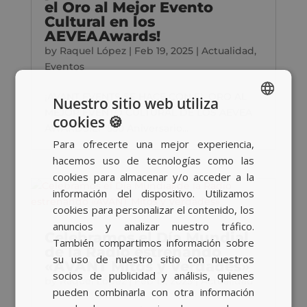
el Oro al Mejor Evento
Cultural en los
AEVEAAwards!
by
Raquel López
|
Feb 19, 2025
|
Actualidad
,
Eventos
¡AVANT EVENTS SE HACE CON EL ORO AL
Nuestro sitio web utiliza
MEJOR EVENTO CULTURAL DE LOS AEVEA
cookies 🍪
SPANISH
AWARDS!El "550 Aniversario...
Para ofrecerte una mejor experiencia,
BASQUE
hacemos uso de tecnologías como las
CATALAN
cookies para almacenar y/o acceder a la
información del dispositivo. Utilizamos
ENGLISH
cookies para personalizar el contenido, los
anuncios y analizar nuestro tráfico.
Celebramos el Día Mundial
También compartimos información sobre
de la Radio estrenando
su uso de nuestro sitio con nuestros
«AVANT Mitos y Verdades»
socios de publicidad y análisis, quienes
by
Raquel López
|
Feb 13, 2025
|
Actualidad
pueden combinarla con otra información