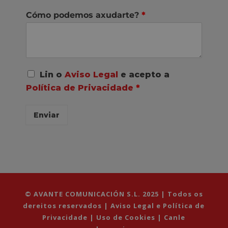
Cómo podemos axudarte?
*
A
Lin o
Aviso Legal
e acepto a
c
Política de Privacidade
*
o
r
d
Enviar
o
R
G
P
D
*
© AVANTE COMUNICACIÓN S.L. 2025 | Todos os
dereitos reservados |
Aviso Legal e Política de
Privacidade
|
Uso de Cookies
|
Canle