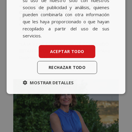
su uso de nuestro sitio con nuestros
«La IA y las estrategias de
socios de publicidad y análisis, quienes
contenido están
pueden combinarla con otra información
revolucionando el sector»
que les haya proporcionado o que hayan
by
Raquel López
|
Mar 11, 2025
|
Actualidad
,
recopilado a partir del uso de sus
Corporativo
servicios.
"LA IA Y LAS ESTRATEGIAS DE CONTENIDO
ESTÁN REVOLUCIONANDO EL SECTOR"Ana
ACEPTAR TODO
Rodríguez de Zárate,...
RECHAZAR TODO
MOSTRAR DETALLES