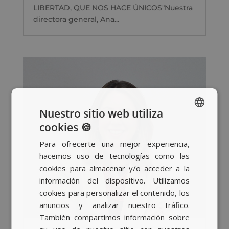
LIBERTAD, QUE NOS HACE ÚNICOS"Nuestra
directora general, Ana...
Nuestro sitio web utiliza
cookies 🍪
SPANISH
Para ofrecerte una mejor experiencia,
BASQUE
hacemos uso de tecnologías como las
CATALAN
cookies para almacenar y/o acceder a la
información del dispositivo. Utilizamos
ENGLISH
cookies para personalizar el contenido, los
anuncios y analizar nuestro tráfico.
También compartimos información sobre