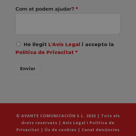
Com et podem ajudar?
*
A
He llegit
L'Avís Legal
i accepto la
c
Política de Privacitat
*
u
e
r
Enviar
d
o
R
G
P
D
*
© AVANTE COMUNICACIÓN S.L. 2025 | Tots els
drets reservats |
Avís Legal i Política de
Privacitat
|
Ús de cookies
|
Canal denúncies