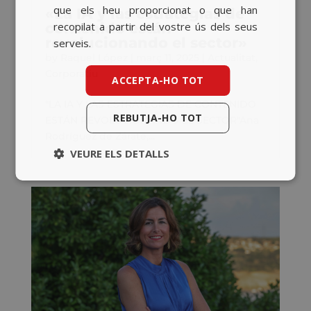
que els heu proporcionat o que han
«La IA y las estrategias de
recopilat a partir del vostre ús dels seus
contenido están
revolucionando el sector»
serveis.
by
Raquel López
|
març 11, 2025
|
Actualitat
,
Corporatiu
ACCEPTA-HO TOT
"LA IA Y LAS ESTRATEGIAS DE CONTENIDO
REBUTJA-HO TOT
ESTÁN REVOLUCIONANDO EL SECTOR"Ana
Rodríguez de Zárate,...
VEURE ELS DETALLS