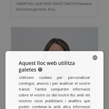
LIBERTAD, QUE NOS HACE ÚNICOS"Nuestra
directora general, Ana...
Aquest lloc web utilitza
galetes 🍪
SPANISH
Utilitzem cookies per personalitzar
BASQUE
contingut, anuncis i per analitzar el nostre
CATALAN
trànsit. També compartim informació
sobre el vostre ús del nostre lloc amb els
ENGLISH
nostres socis publicitaris i analítics que
poden combinar-la amb altra informació