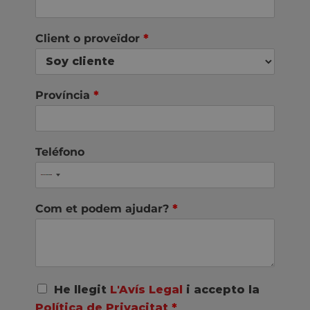
Client o proveïdor
*
Província
*
Teléfono
Com et podem ajudar?
*
A
He llegit
L'Avís Legal
i accepto la
c
Política de Privacitat
*