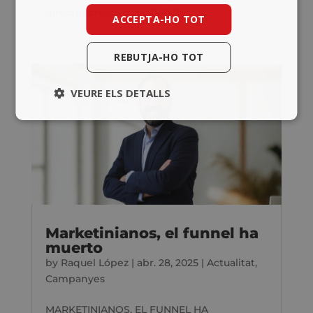
director creativo de AVANT...
ACCEPTA-HO TOT
REBUTJA-HO TOT
VEURE ELS DETALLS
Marketinianos, el funnel ha
muerto
by
Raquel López
|
abr. 28, 2025
|
Actualitat
,
Campanyes
MARKETINIANOS, EL FUNNEL HA