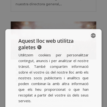
nuestra directora general,...
Aquest lloc web utilitza
galetes 🍪
SPANISH
Utilitzem cookies per personalitzar
BASQUE
contingut, anuncis i per analitzar el nostre
CATALAN
trànsit. També compartim informació
Muerte, resurrección y
sobre el vostre ús del nostre lloc amb els
ENGLISH
apoteosis del evento
nostres socis publicitaris i analítics que
presencial
poden combinar-la amb altra informació
by
Raquel López
|
maig 9, 2025
|
Actualitat
,
que els heu proporcionat o que han
Esdeveniments
recopilat a partir del vostre ús dels seus
MUERTE, RESURRECCIÓN Y APOTEOSIS DEL
serveis.
EVENTO PRESENCIALJorge Hernández,