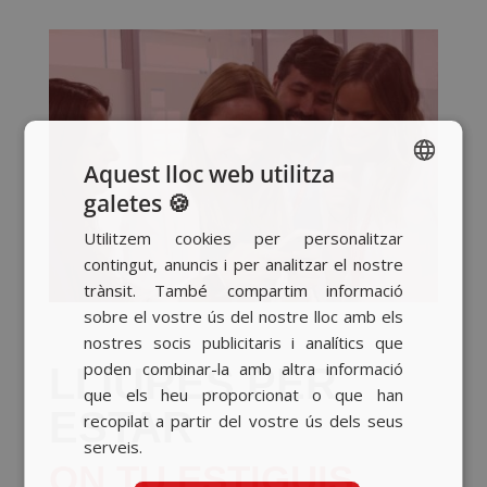
Aquest lloc web utilitza
galetes 🍪
SPANISH
Utilitzem cookies per personalitzar
BASQUE
contingut, anuncis i per analitzar el nostre
CATALAN
trànsit. També compartim informació
sobre el vostre ús del nostre lloc amb els
ENGLISH
nostres socis publicitaris i analítics que
poden combinar-la amb altra informació
LLIURES PER
que els heu proporcionat o que han
ESTAR
recopilat a partir del vostre ús dels seus
serveis.
ON TU ESTIGUIS