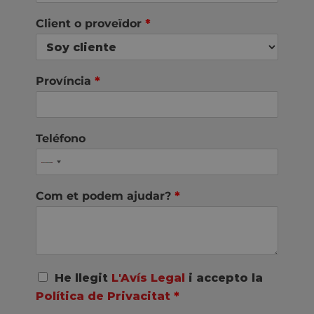
Client o proveïdor
*
Província
*
Teléfono
Com et podem ajudar?
*
A
He llegit
L'Avís Legal
i accepto la
c
Política de Privacitat
*
u