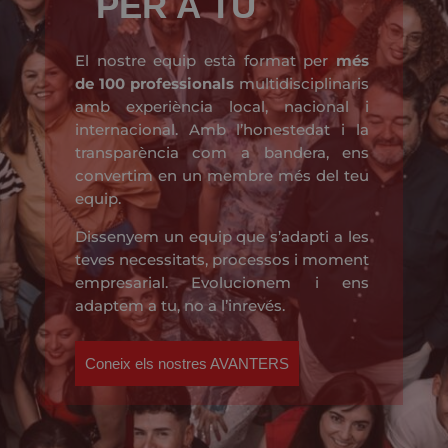
PER A TU
El nostre equip està format per
més
de 100 professionals
multidisciplinaris
amb experiència local, nacional i
internacional. Amb l’honestedat i la
transparència com a bandera, ens
convertim en un membre més del teu
equip.
Dissenyem un equip que s’adapti a les
teves necessitats, processos i moment
empresarial. Evolucionem i ens
adaptem a tu, no a l’inrevés.
Coneix els nostres AVANTERS