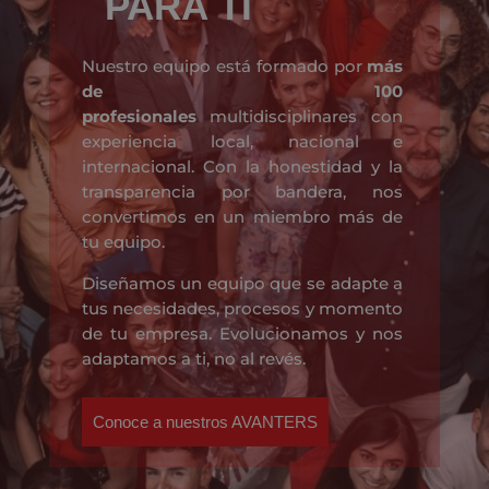
PARA TI
Nuestro equipo está formado por
más
de 100
profesionales
multidisciplinares con
experiencia local, nacional e
internacional. Con la honestidad y la
transparencia por bandera, nos
convertimos en un miembro más de
tu equipo.
Diseñamos un equipo que se adapte a
tus necesidades, procesos y momento
de tu empresa. Evolucionamos y nos
adaptamos a ti, no al revés.
Conoce a nuestros AVANTERS