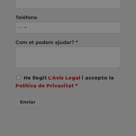
Teléfono
Com et podem ajudar?
*
A
He llegit
L'Avís Legal
i accepto la
c
Política de Privacitat
*
u
e
r
Enviar
d
o
R
G
P