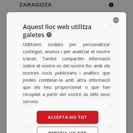
ZARAGOZA
MURCIA
Aquest lloc web utilitza
galetes 🍪
SPANISH
Utilitzem cookies per personalitzar
SEVILLA
BASQUE
contingut, anuncis i per analitzar el nostre
CATALAN
trànsit. També compartim informació
MÀLAGA
sobre el vostre ús del nostre lloc amb els
ENGLISH
nostres socis publicitaris i analítics que
poden combinar-la amb altra informació
GIJÓN
que els heu proporcionat o que han
recopilat a partir del vostre ús dels seus
serveis.
VIGO
ACCEPTA-HO TOT
MIAMI