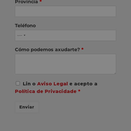
Provincia
*
Teléfono
Cómo podemos axudarte?
*
A
Lin o
Aviso Legal
e acepto a
c
Política de Privacidade
*
o
r
d
Enviar
o
R
G
P