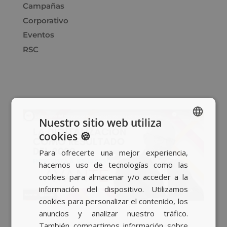
Campañas
Corporativo
Eventos
RSC
Nuestro sitio web utiliza
cookies 🍪
SPANISH
Para ofrecerte una mejor experiencia,
BASQUE
hacemos uso de tecnologías como las
CATALAN
cookies para almacenar y/o acceder a la
información del dispositivo. Utilizamos
ENGLISH
cookies para personalizar el contenido, los
anuncios y analizar nuestro tráfico.
También compartimos información sobre