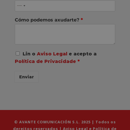
Cómo podemos axudarte?
*
A
Lin o
Aviso Legal
e acepto a
c
Política de Privacidade
*
o
r
d
Enviar
o
R
G
P
D
*
© AVANTE COMUNICACIÓN S.L. 2025 | Todos os
dereitos reservados |
Aviso Legal e Política de