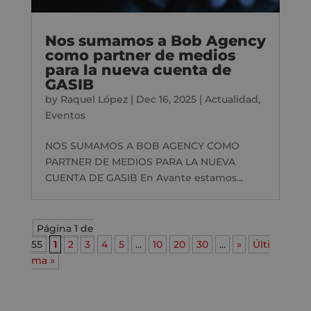
Nos sumamos a Bob Agency
como partner de medios
para la nueva cuenta de
GASIB
by
Raquel López
|
Dec 16, 2025
|
Actualidad
,
Eventos
NOS SUMAMOS A BOB AGENCY COMO
PARTNER DE MEDIOS PARA LA NUEVA
CUENTA DE GASIB En Avante estamos...
Página 1 de
55
1
2
3
4
5
...
10
20
30
...
»
Últi
ma »