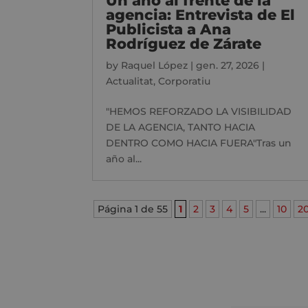
Un año al frente de la
agencia: Entrevista de El
Publicista a Ana
Rodríguez de Zárate
by
Raquel López
|
gen. 27, 2026
|
Actualitat
,
Corporatiu
"HEMOS REFORZADO LA VISIBILIDAD
DE LA AGENCIA, TANTO HACIA
DENTRO COMO HACIA FUERA"Tras un
año al...
Página 1 de 55
1
2
3
4
5
...
10
2