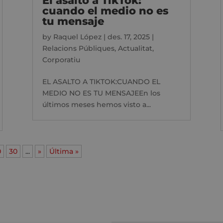
El asalto a TikTok:
cuando el medio no es
tu mensaje
by
Raquel López
|
des. 17, 2025
|
Relacions Públiques
,
Actualitat
,
Corporatiu
EL ASALTO A TIKTOK:CUANDO EL
MEDIO NO ES TU MENSAJEEn los
últimos meses hemos visto a...
0
30
...
»
Última »