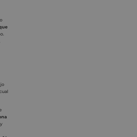
to
 que
o.
,
jo
cual
e
lona
 y