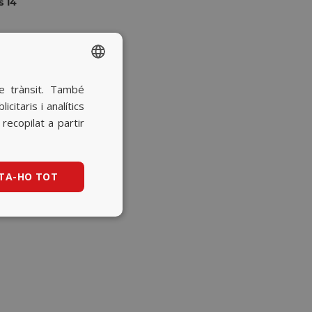
s 14
re trànsit. També
SPANISH
itaris i analítics
BASQUE
ecopilat a partir
CATALAN
ENGLISH
TA-HO TOT