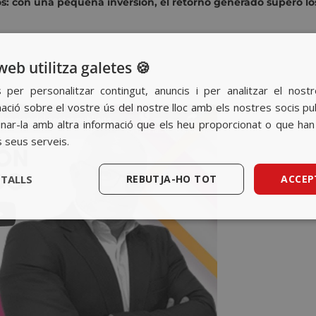
 con una pequeña inversión, el retorno generado superó lo
web utilitza galetes 🍪
a
aquí
!
s per personalitzar contingut, anuncis i per analitzar el nost
ció sobre el vostre ús del nostre lloc amb els nostres socis public
ar-la amb altra informació que els heu proporcionat o que han r
s seus serveis.
ETALLS
REBUTJA-HO TOT
ACCEP