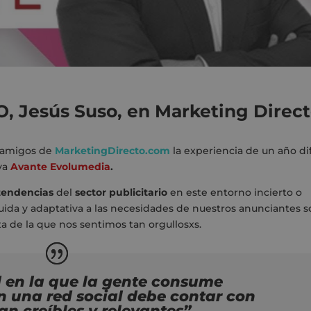
O, Jesús Suso, en Marketing Direc
 amigos de
MarketingDirecto.com
la experiencia de un año dif
iva
Avante Evolumedia
.
tendencias
del
sector publicitario
en este entorno incierto o
uida y adaptativa a las necesidades de nuestros anunciantes 
ta
de la que nos sentimos tan orgullosxs.
 en la que la gente consume
n una red social debe contar con
n creíbles y relevantes”