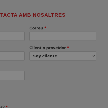
TACTA AMB NOSALTRES
Correu
*
Client o proveïdor
*
ar?
*