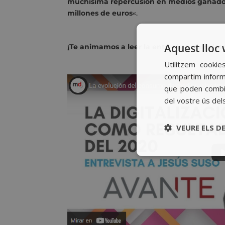
muchísima repercusión en medios ganados:
millones de euros
«.
Aquest lloc 
¡Te animamos a leer la entrevista complet
Utilitzem cookie
compartim informa
que poden combin
del vostre ús del
VEURE ELS D