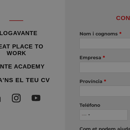
CON
LOGAVANTE
Nom i cognoms
*
EAT PLACE TO
WORK
Empresa
*
NTE ACADEMY
A'NS EL TEU CV
Província
*
Teléfono
Com et podem ajud