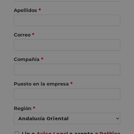
Apellidos
*
Correo
*
Compañía
*
Puesto en la empresa
*
Región
*
A
Lin o
Aviso Legal
e acepto a
Política