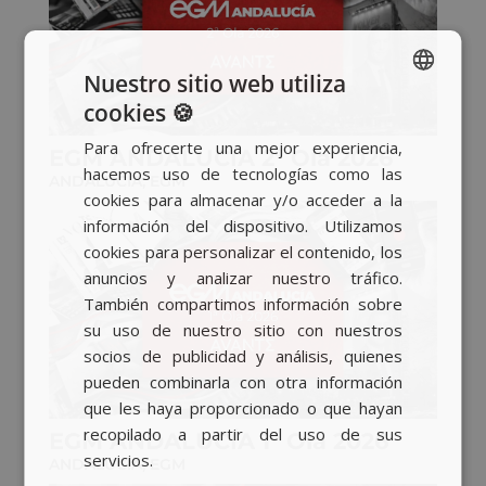
Nuestro sitio web utiliza
cookies 🍪
SPANISH
Para ofrecerte una mejor experiencia,
BASQUE
EGM ANDALUCÍA 2ª Ola 2026
hacemos uso de tecnologías como las
ANDALUCÍA
,
EGM
CATALAN
cookies para almacenar y/o acceder a la
información del dispositivo. Utilizamos
ENGLISH
cookies para personalizar el contenido, los
anuncios y analizar nuestro tráfico.
También compartimos información sobre
su uso de nuestro sitio con nuestros
socios de publicidad y análisis, quienes
pueden combinarla con otra información
que les haya proporcionado o que hayan
recopilado a partir del uso de sus
EGM ANDALUCÍA 1ª Ola 2026
servicios.
ANDALUCÍA
,
EGM