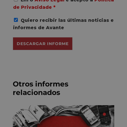
c
de Privacidade
*
o
r
Quiero recibir las últimas noticias e
d
o
informes de Avante
R
G
DESCARGAR INFORME
P
D
*
Otros informes
relacionados