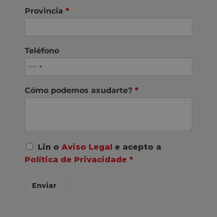
Provincia
*
Teléfono
Cómo podemos axudarte?
*
A
Lin o
Aviso Legal
e acepto a
c
Política de Privacidade
*
o
r
d
Enviar
o
R
G