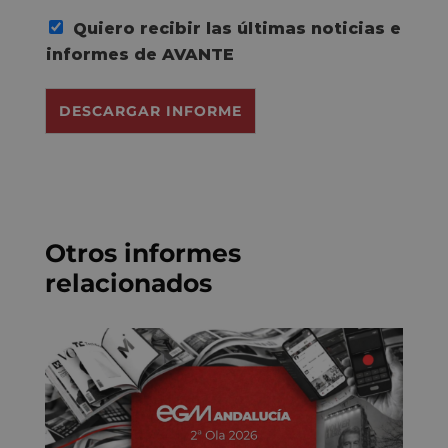
r
Quiero recibir las últimas noticias e
d
o
informes de AVANTE
R
G
DESCARGAR INFORME
P
D
*
Otros informes
relacionados