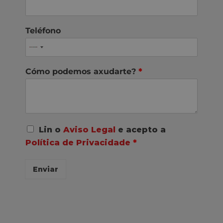
Teléfono
Cómo podemos axudarte?
*
A
Lin o
Aviso Legal
e acepto a
c
Política de Privacidade
*
o
r
d
Enviar
o
R
G
P
D