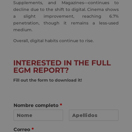
Supplements, and Magazines—continues to
decline due to the shift to digital. Cinema shows
a slight improvement, reaching 6.7%
penetration, though it remains a less-used
medium.
Overall, digital habits continue to rise.
INTERESTED IN THE FULL
EGM REPORT?
Fill out the form to download it!
Nombre completo
*
N
A
o
p
Correo
*