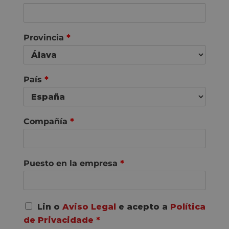
m
e
e
l
i
d
o
Provincia
*
s
País
*
Compañía
*
Puesto en la empresa
*
A
Lin o
Aviso Legal
e acepto a
Política
c
de Privacidade
*
o