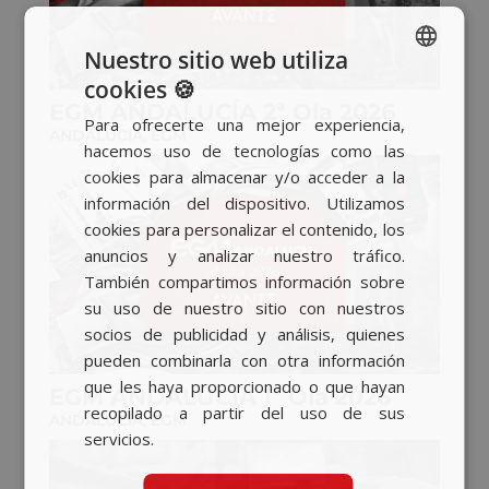
Nuestro sitio web utiliza
cookies 🍪
SPANISH
EGM ANDALUCÍA 2ª Ola 2026
Para ofrecerte una mejor experiencia,
BASQUE
ANDALUCÍA
,
EGM
hacemos uso de tecnologías como las
CATALAN
cookies para almacenar y/o acceder a la
información del dispositivo. Utilizamos
ENGLISH
cookies para personalizar el contenido, los
anuncios y analizar nuestro tráfico.
También compartimos información sobre
su uso de nuestro sitio con nuestros
socios de publicidad y análisis, quienes
pueden combinarla con otra información
que les haya proporcionado o que hayan
EGM ANDALUCÍA 1ª Ola 2026
recopilado a partir del uso de sus
ANDALUCÍA
,
EGM
servicios.