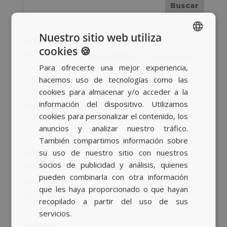
Nuestro sitio web utiliza
Artigos recentes
cookies 🍪
SPANISH
Un año al frente de la agencia: Entrevista de El
Publicista a Ana Rodríguez de Zárate
Para ofrecerte una mejor experiencia,
BASQUE
hacemos uso de tecnologías como las
El asalto a TikTok: cuando el medio no es tu
CATALAN
cookies para almacenar y/o acceder a la
mensaje
información del dispositivo. Utilizamos
ENGLISH
Nos sumamos a Bob Agency como partner de
cookies para personalizar el contenido, los
medios para la nueva cuenta de GASIB
anuncios y analizar nuestro tráfico.
También compartimos información sobre
Categorías
su uso de nuestro sitio con nuestros
socios de publicidad y análisis, quienes
Relaciones Públicas
pueden combinarla con otra información
Actualidad
que les haya proporcionado o que hayan
Campañas
recopilado a partir del uso de sus
Corporativo
servicios.
Eventos