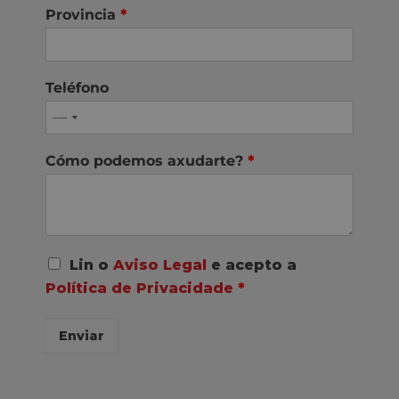
Provincia
*
Teléfono
Cómo podemos axudarte?
*
A
Lin o
Aviso Legal
e acepto a
c
Política de Privacidade
*
o
r
d
Enviar
o
R
G