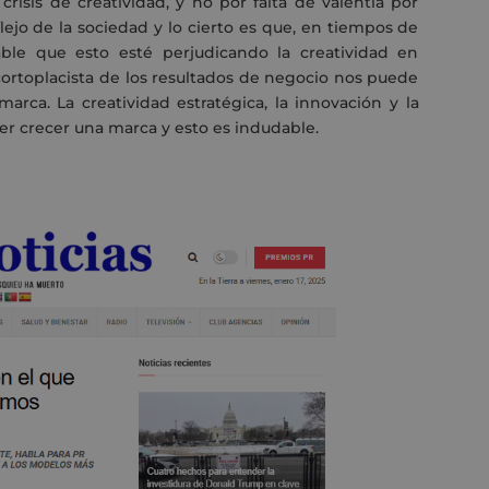
risis de creatividad
,
y no por falta de valentía por
lejo de la sociedad y lo cierto es
que,
en tiempos de
able que esto esté perjudicando la creatividad en
cortoplacista de los resultados de negocio nos puede
 marca
. La
creatividad estratégica
,
la
innovación
y
la
r crecer una marca y esto es indudable.