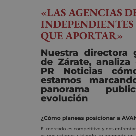
«LAS AGENCIAS D
INDEPENDIENTE
QUE APORTAR»
Nuestra
directora
g
de Zárate
,
analiza
PR Noticias
cóm
estamos marcando
panorama public
evolución
¿
Cómo planeas posicionar a AVA
El mercado es competitivo y nos enfrentam
es que estamos viviendo un momento en 