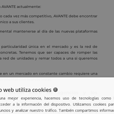
ta AVANTE actualmente:
no cada vez más competitivo, AVANTE debe encontrar
nico a sus clientes.
amental mantenerse al día de las nuevas plataformas
 particularidad única en el mercado y es la red de
concretas. Tenemos que ser capaces de romper las
 la red de unidades y remar todos a una si queremos
te en un mercado en constante cambio requiere una
perimentar con nuevas ideas.
o web utiliza cookies 🍪
 relación entre las agencias y los
una mejor experiencia, hacemos uso de tecnologías como 
ceder a la información del dispositivo. Utilizamos cookies par
man como parte de su equipo de marketing y medios
.
nuncios y analizar nuestro tráfico. También compartimos informa
 parte de su equipo. En tiempos de teletrabajo y