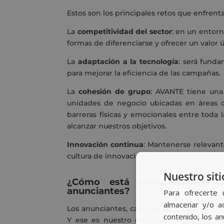
Estos son los principales retos que enfren
La
competitividad del sector
: en un entor
formas de diferenciarse y ofrecer un valor ú
La
adaptación a la tecnología
: será fund
para mejorar la eficiencia de las campañas.
La
cohesión de grupo
: AVANTE tiene una
unidades de negocio ubicadas en áreas 
barreras físicas y emocionales entre toda
alcanzar nuestros objetivos.
Innovación continua
: Mantenerse relevan
cultura de innovación y la disposición a ex
Nuestro siti
¿Cómo está evolucionando la
anunciantes?
Para ofrecerte 
almacenar y/o ac
Los anunciantes, cada vez más, nos recla
contenido, los a
Y
ese es nuestro objetivo en AVANTE, ser