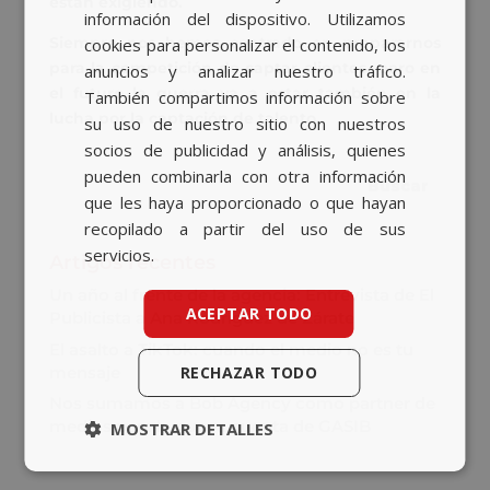
están exigiendo.
información del dispositivo. Utilizamos
ENGLISH
Siempre nos hemos centrado en prepararnos
cookies para personalizar el contenido, los
para la competición de captar clientes, pero en
anuncios y analizar nuestro tráfico.
el futuro la guerra va a estar también en
la
También compartimos información sobre
lucha por la captación de talento.
su uso de nuestro sitio con nuestros
socios de publicidad y análisis, quienes
pueden combinarla con otra información
que les haya proporcionado o que hayan
recopilado a partir del uso de sus
servicios.
Artigos recentes
Un año al frente de la agencia: Entrevista de El
ACEPTAR TODO
Publicista a Ana Rodríguez de Zárate
El asalto a TikTok: cuando el medio no es tu
mensaje
RECHAZAR TODO
Nos sumamos a Bob Agency como partner de
medios para la nueva cuenta de GASIB
MOSTRAR DETALLES