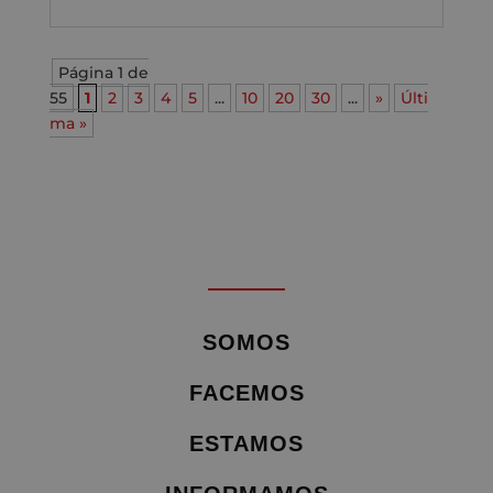
Página 1 de
55
1
2
3
4
5
...
10
20
30
...
»
Últi
ma »
SOMOS
FACEMOS
ESTAMOS