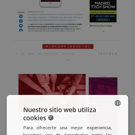
Nuestro sitio web utiliza
cookies 🍪
SPANISH
Para ofrecerte una mejor experiencia,
BASQUE
hacemos uso de tecnologías como las