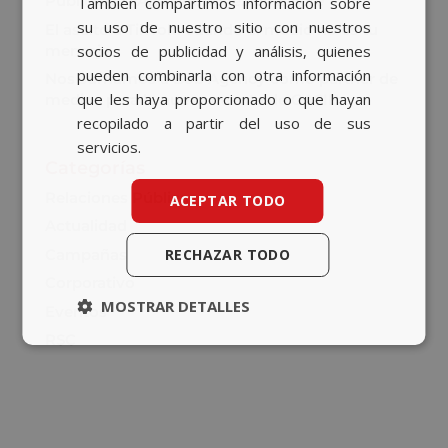
Publicista a Ana Rodríguez de Zárate
También compartimos información sobre
su uso de nuestro sitio con nuestros
El asalto a TikTok: cuando el medio no es tu
socios de publicidad y análisis, quienes
mensaje
pueden combinarla con otra información
Nos sumamos a Bob Agency como partner de
que les haya proporcionado o que hayan
medios para la nueva cuenta de GASIB
recopilado a partir del uso de sus
servicios.
Categorías
Relaciones Públicas
ACEPTAR TODO
Actualidad
RECHAZAR TODO
Campañas
Corporativo
MOSTRAR DETALLES
Eventos
RSC