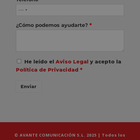
¿Cómo podemos ayudarte?
*
A
He leído el
Aviso Legal
y acepto la
c
Política de Privacidad
*
u
e
r
Enviar
d
o
R
G
P
D
*
© AVANTE COMUNICACIÓN S.L. 2025 | Todos los