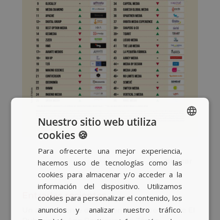
Nuestro sitio web utiliza
cookies 🍪
SPANISH
Para ofrecerte una mejor experiencia,
BASQUE
hacemos uso de tecnologías como las
CATALAN
cookies para almacenar y/o acceder a la
información del dispositivo. Utilizamos
ENGLISH
Entradas recientes
cookies para personalizar el contenido, los
anuncios y analizar nuestro tráfico.
Un año al frente de la agencia: Entrevista de El