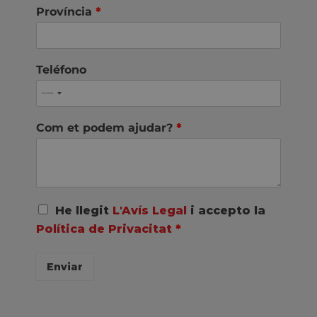
Província
*
Teléfono
Com et podem ajudar?
*
A
He llegit
L'Avís Legal
i accepto la
c
Política de Privacitat
*
u
e
r
Enviar
d
o
R