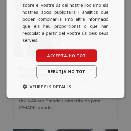
sobre el vostre ús del nostre lloc amb els
ENGLISH
nostres socis publicitaris i analítics que
poden combinar-la amb altra informació
que els heu proporcionat o que han
recopilat a partir del vostre ús dels seus
serveis.
ACCEPTA-HO TOT
Nuestra materia prima son
REBUTJA-HO TOT
las personas
by
Sara
|
maig 5, 2022
|
Corporatiu
VEURE ELS DETALLS
"Nuestra materia prima son las personas"Así
titula Álvaro Brandau esta tribuna para
IPMARK, donde...