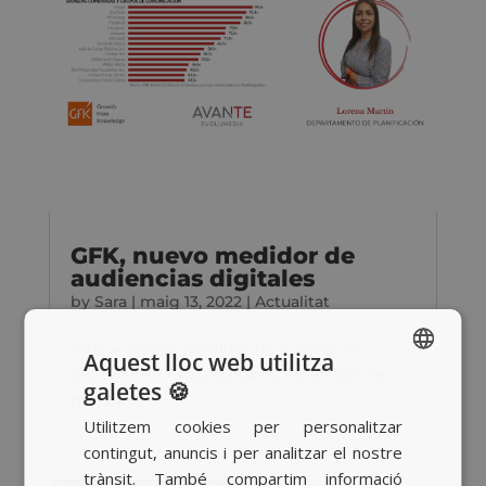
GFK, nuevo medidor de
audiencias digitales
by
Sara
|
maig 13, 2022
|
Actualitat
GFK, el nuevo medidor de audiencias
Aquest lloc web utilitza
digitales en España¿Sabes cuáles son las
galetes 🍪
SPANISH
principales...
Utilitzem cookies per personalitzar
BASQUE
contingut, anuncis i per analitzar el nostre
CATALAN
trànsit. També compartim informació