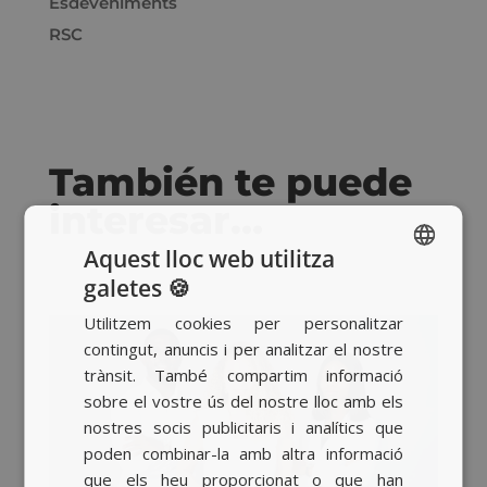
Esdeveniments
RSC
También te puede
interesar…
Aquest lloc web utilitza
galetes 🍪
SPANISH
Utilitzem cookies per personalitzar
BASQUE
contingut, anuncis i per analitzar el nostre
CATALAN
trànsit. També compartim informació
sobre el vostre ús del nostre lloc amb els
ENGLISH
nostres socis publicitaris i analítics que
poden combinar-la amb altra informació
que els heu proporcionat o que han