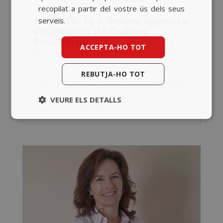
recopilat a partir del vostre ús dels seus
AVANTE, la primera agencia
serveis.
de medios de Guinea
Ecuatorial
ACCEPTA-HO TOT
by
Raquel López
|
set. 4, 2024
|
Actualitat
,
Corporatiu
REBUTJA-HO TOT
AVANTE, LA PRIMERA AGENCIA DE MEDIOS
DE GUINEA ECUATORIALNuestra nueva
VEURE ELS DETALLS
delegación, ubicada en...