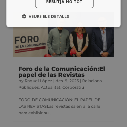
REBUTJA-HO TOT
VEURE ELS DETALLS
Foro de la Comunicación:El
papel de las Revistas
by
Raquel López
|
des. 9, 2025
|
Relacions
Públiques
,
Actualitat
,
Corporatiu
FORO DE COMUNICACIÓN: EL PAPEL DE
LAS REVISTASLas revistas salen a la calle
para exhibir su...