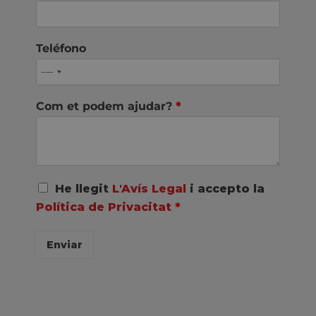
Teléfono
Com et podem ajudar?
*
A
He llegit
L'Avís Legal
i accepto la
c
Política de Privacitat
*
u
e
r
Enviar
d
o
R
G
P