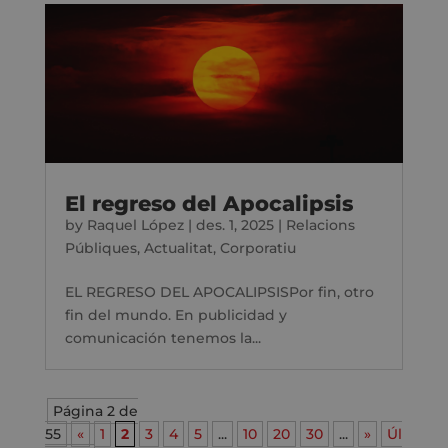
El regreso del Apocalipsis
by
Raquel López
|
des. 1, 2025
|
Relacions
Públiques
,
Actualitat
,
Corporatiu
EL REGRESO DEL APOCALIPSISPor fin, otro
fin del mundo. En publicidad y
comunicación tenemos la...
Página 2 de
55
«
1
2
3
4
5
...
10
20
30
...
»
Úl