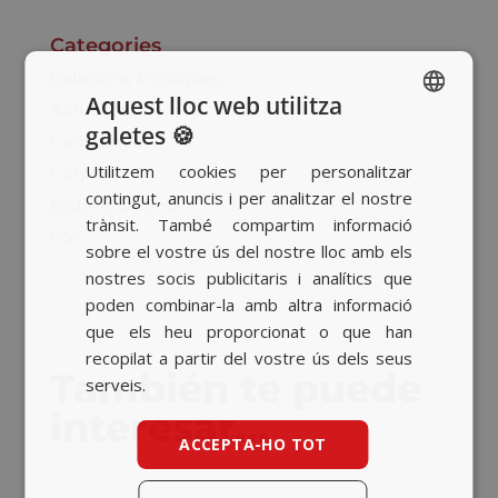
Categories
Relacions Públiques
Aquest lloc web utilitza
Actualitat
galetes 🍪
SPANISH
Campanyes
Utilitzem cookies per personalitzar
Corporatiu
BASQUE
contingut, anuncis i per analitzar el nostre
Esdeveniments
CATALAN
trànsit. També compartim informació
RSC
sobre el vostre ús del nostre lloc amb els
ENGLISH
nostres socis publicitaris i analítics que
poden combinar-la amb altra informació
que els heu proporcionat o que han
recopilat a partir del vostre ús dels seus
También te puede
serveis.
interesar…
ACCEPTA-HO TOT