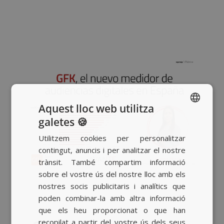
Aquest lloc web utilitza
galetes 🍪
SPANISH
Utilitzem cookies per personalitzar
BASQUE
contingut, anuncis i per analitzar el nostre
CATALAN
trànsit. També compartim informació
sobre el vostre ús del nostre lloc amb els
ENGLISH
nostres socis publicitaris i analítics que
poden combinar-la amb altra informació
que els heu proporcionat o que han
recopilat a partir del vostre ús dels seus