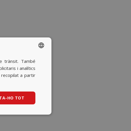
re trànsit. També
SPANISH
itaris i analítics
BASQUE
ecopilat a partir
CATALAN
ENGLISH
TA-HO TOT