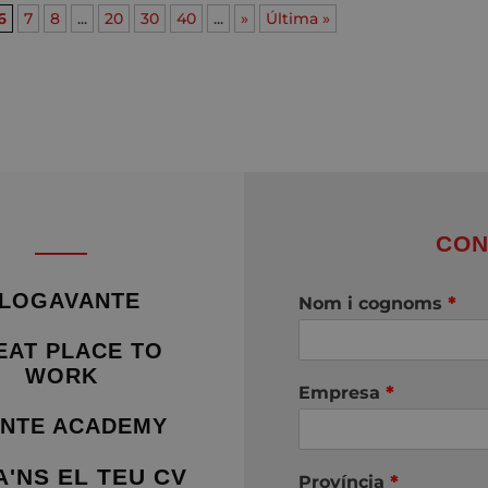
6
7
8
...
20
30
40
...
»
Última »
CON
LOGAVANTE
Nom i cognoms
*
EAT PLACE TO
WORK
Empresa
*
NTE ACADEMY
A'NS EL TEU CV
Província
*