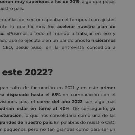
 fueron muy superiores a los de 2019
, algo que pocas
estro país.
ompañías del sector capeaban el temporal con
ajustes
ante lo que hicimos fue
acelerar nuestro plan de
o:
«Pusimos a todo el mundo a trabajar en eso y
do que se ejecutara en un par de años
lo hiciéramos
o CEO, Jesús Suso, en la entrevista concedida a
 este 2022?
gran salto de facturación en 2021
y en este
primer
 ha disparado hasta el 65%
en comparación con el
visiones para el
cierre del año 2022
son algo más
odrían estar en torno al 40%
. De conseguirlo,
ya
acturación
, lo que nos consolidaría como una de las
randes de nuestro país
. En palabras de nuestro CEO:
er pequeños, pero no tan grandes como para ser un