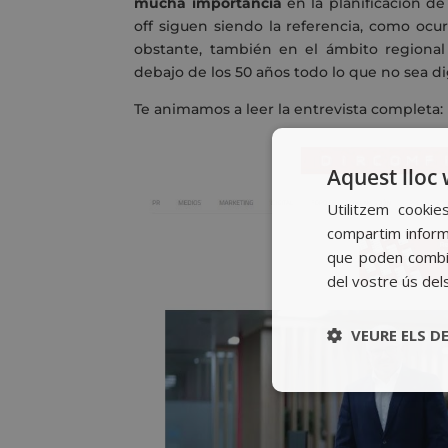
mucha importancia
en la planificación 
off siguen siendo la referencia, como ocu
obstante, también en el ámbito regional
debajo de los 50 años todo lo que no sea dig
Te animamos a leer la entrevista completa:
Aquest lloc 
Utilitzem cookie
compartim informa
que poden combin
del vostre ús del
VEURE ELS D