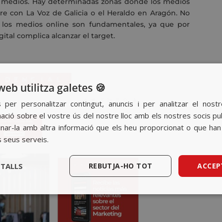
de medios. Hay determinadas zonas donde los medios
rre con La Voz de Galicia o el Heraldo en Aragón. No
 los medios online son fundamentales, ya que por
ital complica alcanzar el target.
web utilitza galetes 🍪
s per personalitzar contingut, anuncis i per analitzar el nost
ció sobre el vostre ús del nostre lloc amb els nostres socis public
ar-la amb altra informació que els heu proporcionat o que han r
s seus serveis.
ETALLS
REBUTJA-HO TOT
ACCEP