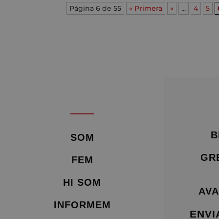
Página 6 de 55
« Primera
«
...
4
5
B
SOM
GR
FEM
HI SOM
AVA
INFORMEM
ENVI