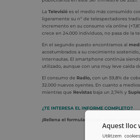
La
Televisió
es el medio más consumido con
ligeramente su nº de telespectadores tradic
incremento en su consumo vía online (+7,8
crece en 24.000 individuos, no pasa de la te
En el segundo puesto encontramos al
medi
acostumbrados a su crecimiento sostenido,
internautas. El smartphone continúa siendo,
utilizado, aunque con una muy leve caída d
El consumo de
Radio,
con un 59,8% de cobe
32.000 nuevos oyentes. En cuanto a medios 
mientras que
Revistas
baja un 2,74% y
Supl
¿TE INTERESA EL INFORME COMPLETO?
¡Rellena el formulario para poder descarga
Aquest lloc 
Utilitzem cookie