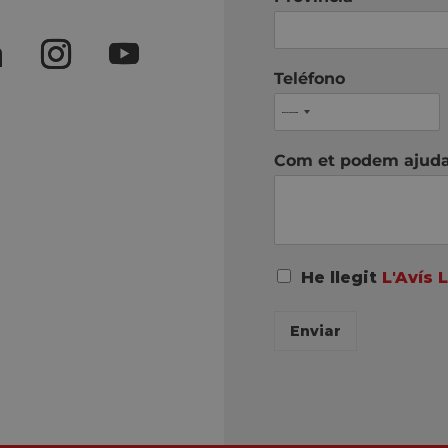
Teléfono
Com et podem ajud
A
He llegit
L'Avís 
c
u
Enviar
e
r
d
o
R
G