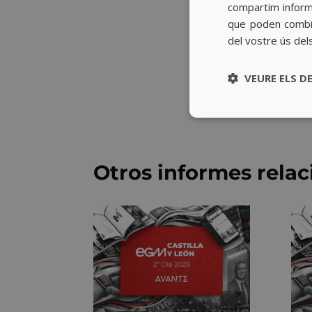
compartim informa
que poden combin
del vostre ús del
VEURE ELS D
Otros informes rela