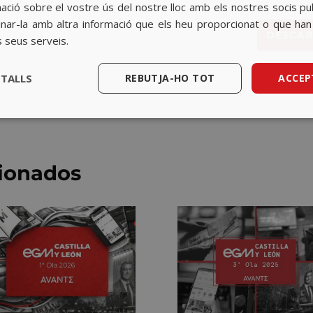
ció sobre el vostre ús del nostre lloc amb els nostres socis public
o
R
ar-la amb altra informació que els heu proporcionat o que han r
DESCAR
G
s seus serveis.
P
D
*
ETALLS
REBUTJA-HO TOT
ACCEP
cionados