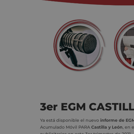
3er EGM CASTILL
Ya está disponible el nuevo
informe de EG
Acumulado Móvil PARA
Castilla y León
, en 
publicitarios en este 3er trimestre de 2021.