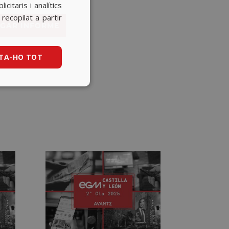
itaris i analítics
BASQUE
ecopilat a partir
GAR INFORME
CATALAN
ENGLISH
TA-HO TOT