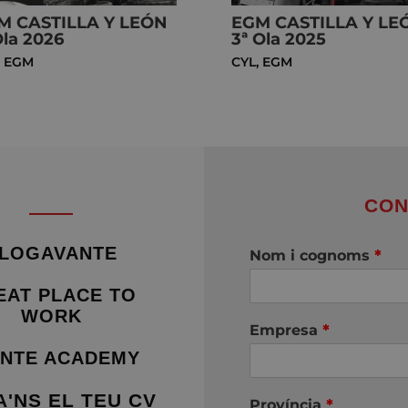
M CASTILLA Y LEÓN
EGM CASTILLA Y LE
Ola 2026
3ª Ola 2025
,
EGM
CYL
,
EGM
CON
LOGAVANTE
Nom i cognoms
*
EAT PLACE TO
WORK
Empresa
*
NTE ACADEMY
A'NS EL TEU CV
Província
*