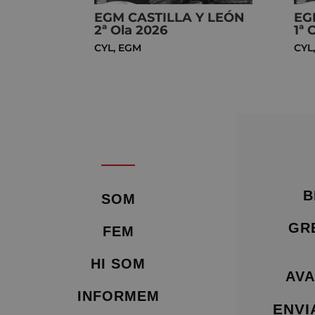
EGM CASTILLA Y LEÓN
EG
2ª Ola 2026
1ª 
CYL
,
EGM
CYL
B
SOM
GR
FEM
HI SOM
AVA
INFORMEM
ENVI