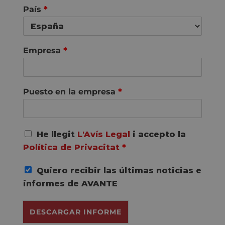
País
*
Empresa
*
Puesto en la empresa
*
A
He llegit
L'Avís Legal
i accepto la
c
Política de Privacitat
*
u
e
Quiero recibir las últimas noticias e
r
d
informes de AVANTE
o
R
DESCARGAR INFORME
G
P