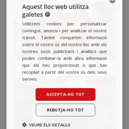
Aquest lloc web utilitza
galetes 🍪
SPANISH
Utilitzem cookies per personalitzar
BASQUE
contingut, anuncis i per analitzar el nostre
CATALAN
trànsit. També compartim informació
sobre el vostre ús del nostre lloc amb els
ENGLISH
nostres socis publicitaris i analítics que
poden combinar-la amb altra informació
EGM ANDALUCÍA 1ª Ola 2026
que els heu proporcionat o que han
ANDALUCÍA
,
EGM
recopilat a partir del vostre ús dels seus
serveis.
ACCEPTA-HO TOT
REBUTJA-HO TOT
VEURE ELS DETALLS