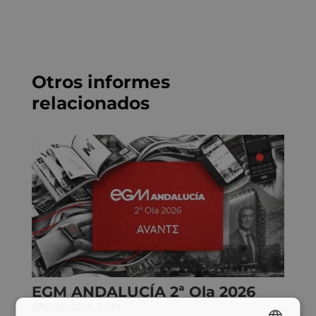
D
*
Otros informes
relacionados
EGM ANDALUCÍA 2ª Ola 2026
ANDALUCÍA
,
EGM