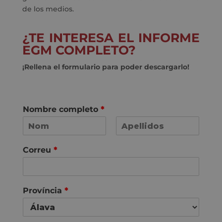
de los medios.
¿TE INTERESA EL INFORME
EGM COMPLETO?
¡Rellena el formulario para poder descargarlo!
Nombre completo
*
N
C
o
o
Correu
*
m
g
n
o
m
s
Província
*