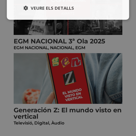
VEURE ELS DETALLS
EGM NACIONAL 3ª Ola 2025
EGM NACIONAL
,
NACIONAL
,
EGM
Generación Z: El mundo visto en
vertical
Televisió
,
Digital
,
Àudio