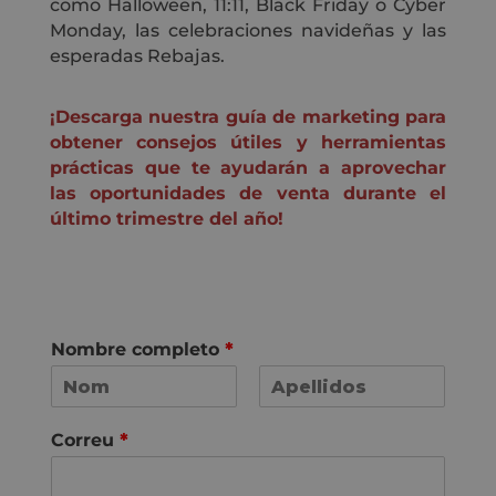
como Halloween, 11:11, Black Friday o Cyber
Monday, las celebraciones navideñas y las
esperadas Rebajas.
¡Descarga nuestra guía de marketing para
obtener consejos útiles y herramientas
prácticas que te ayudarán a aprovechar
las oportunidades de venta durante el
último trimestre del año!
Nombre completo
*
N
C
o
o
Correu
*
m
g
n
o