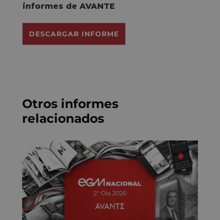
d
informes de AVANTE
o
R
DESCARGAR INFORME
G
P
D
*
Otros informes
relacionados