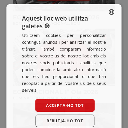
EGM NACIONAL 2ª Ola 2026
Aquest lloc web utilitza
EGM NACIONAL
,
NACIONAL
,
EGM
galetes 🍪
SPANISH
Utilitzem cookies per personalitzar
BASQUE
contingut, anuncis i per analitzar el nostre
CATALAN
trànsit. També compartim informació
sobre el vostre ús del nostre lloc amb els
ENGLISH
nostres socis publicitaris i analítics que
poden combinar-la amb altra informació
que els heu proporcionat o que han
recopilat a partir del vostre ús dels seus
serveis.
EGM NACIONAL 1ª Ola 2026
EGM NACIONAL
,
NACIONAL
,
EGM
ACCEPTA-HO TOT
REBUTJA-HO TOT