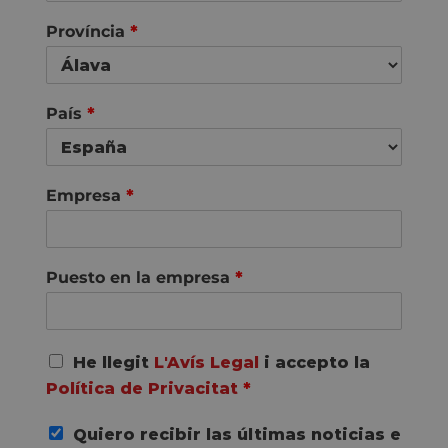
m
s
Província
*
País
*
Empresa
*
Puesto en la empresa
*
A
He llegit
L'Avís Legal
i accepto la
c
Política de Privacitat
*
u
e
Quiero recibir las últimas noticias e
r