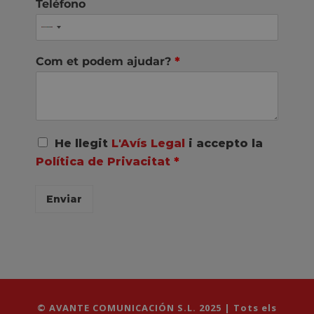
Teléfono
Com et podem ajudar?
*
A
He llegit
L'Avís Legal
i accepto la
c
Política de Privacitat
*
u
e
r
Enviar
d
o
R
G
P
D
*
© AVANTE COMUNICACIÓN S.L. 2025 | Tots els