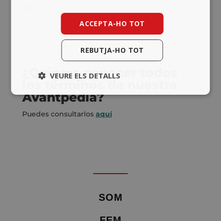
RSC
ACCEPTA-HO TOT
REBUTJA-HO TOT
¿Quieres conocer todos
VEURE ELS DETALLS
los términos de nuestra
Avantpedia?
Puedes consultarlos
aquí
SOM
FEM