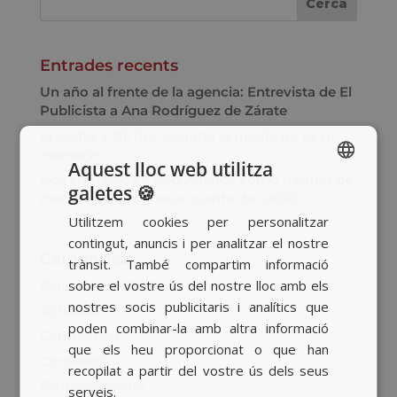
Entrades recents
Un año al frente de la agencia: Entrevista de El
Publicista a Ana Rodríguez de Zárate
El asalto a TikTok: cuando el medio no es tu
mensaje
Aquest lloc web utilitza
Nos sumamos a Bob Agency como partner de
galetes 🍪
SPANISH
medios para la nueva cuenta de GASIB
Utilitzem cookies per personalitzar
BASQUE
contingut, anuncis i per analitzar el nostre
CATALAN
Categories
trànsit. També compartim informació
sobre el vostre ús del nostre lloc amb els
Relacions Públiques
ENGLISH
nostres socis publicitaris i analítics que
Actualitat
poden combinar-la amb altra informació
Campanyes
que els heu proporcionat o que han
Corporatiu
recopilat a partir del vostre ús dels seus
Esdeveniments
serveis.