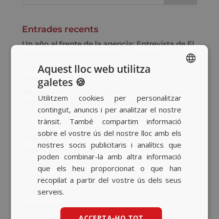
Entrades recents
Un año al frente de la agencia: Entrevista de El
Publicista a Ana Rodríguez de Zárate
Aquest lloc web utilitza
El asalto a TikTok: cuando el medio no es tu
mensaje
galetes 🍪
SPANISH
Nos sumamos a Bob Agency como partner de
Utilitzem cookies per personalitzar
BASQUE
medios para la nueva cuenta de GASIB
contingut, anuncis i per analitzar el nostre
CATALAN
trànsit. També compartim informació
sobre el vostre ús del nostre lloc amb els
ENGLISH
Categories
nostres socis publicitaris i analítics que
Relacions Públiques
poden combinar-la amb altra informació
Actualitat
que els heu proporcionat o que han
Campanyes
recopilat a partir del vostre ús dels seus
serveis.
Corporatiu
Esdeveniments
ACCEPTA-HO TOT