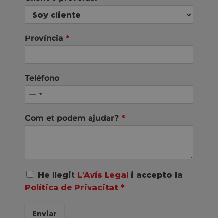
Província
*
Teléfono
Com et podem ajudar?
*
A
He llegit
L'Avís Legal
i accepto la
c
Política de Privacitat
*
u
e
r
Enviar