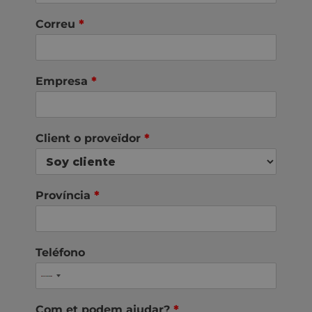
Correu
*
Empresa
*
Client o proveïdor
*
Província
*
Teléfono
Com et podem ajudar?
*