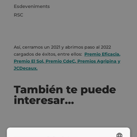
Esdeveniments
RSC
Así, cerramos un 2021 y abrimos paso al 2022
cargados de éxitos, entre ellos:
Premio Eficacia
,
Premio El Sol
,
Premio CdeC
,
Premios Agripina y
JCDecaux.
También te puede
interesar…