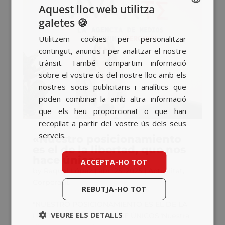
Aquest lloc web utilitza
galetes 🍪
SPANISH
Utilitzem cookies per personalitzar
BASQUE
contingut, anuncis i per analitzar el nostre
CATALAN
trànsit. També compartim informació
sobre el vostre ús del nostre lloc amb els
ENGLISH
nostres socis publicitaris i analítics que
poden combinar-la amb altra informació
que els heu proporcionat o que han
recopilat a partir del vostre ús dels seus
serveis.
«Nuestro posicionamiento
es el de la libertad, que nos
hace únicos»
ACCEPTA-HO TOT
by
Raquel López
|
abr. 25, 2025
|
Actualitat
,
Corporatiu
REBUTJA-HO TOT
"NUESTRO POSICIONAMIENTO ES EL DE LA
VEURE ELS DETALLS
LIBERTAD, QUE NOS HACE ÚNICOS"Nuestra