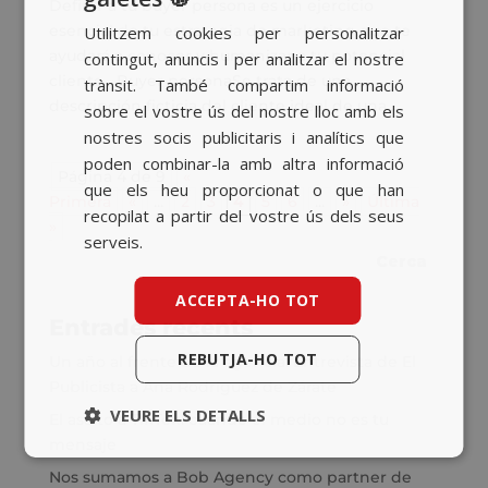
SPANISH
Definir a tu buyer persona es un ejercicio
esencial de tu estrategia de marketing que te
Utilitzem cookies per personalitzar
BASQUE
ayudará a conocer y humanizar a tu potencial
contingut, anuncis i per analitzar el nostre
CATALAN
cliente Buyer personaSe trata de una
trànsit. També compartim informació
descripción ficticia del cliente ideal de una...
sobre el vostre ús del nostre lloc amb els
ENGLISH
nostres socis publicitaris i analítics que
poden combinar-la amb altra informació
Página 4 de 9
«
que els heu proporcionat o que han
Primera
«
...
2
3
4
5
6
...
»
Última
recopilat a partir del vostre ús dels seus
»
serveis.
ACCEPTA-HO TOT
Entrades recents
REBUTJA-HO TOT
Un año al frente de la agencia: Entrevista de El
Publicista a Ana Rodríguez de Zárate
VEURE ELS DETALLS
El asalto a TikTok: cuando el medio no es tu
mensaje
Nos sumamos a Bob Agency como partner de