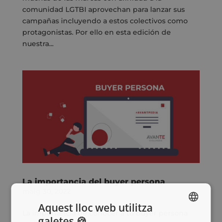
comunidad LGTBI aprovechan para lanzar sus
campañas incluyendo a estos colectivos como
protagonistas. Por ello en esta edición de
nuestra...
La importancia del buyer persona
maig 30, 2022
Aquest lloc web utilitza
La importancia de conocer a tu buyer persona
galetes 🍪