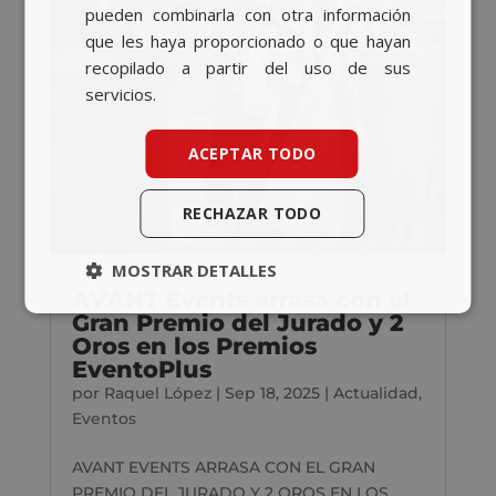
pueden combinarla con otra información
que les haya proporcionado o que hayan
recopilado a partir del uso de sus
servicios.
ACEPTAR TODO
RECHAZAR TODO
MOSTRAR DETALLES
AVANT Events arrasa con el
Gran Premio del Jurado y 2
Oros en los Premios
EventoPlus
por
Raquel López
|
Sep 18, 2025
|
Actualidad
,
Eventos
AVANT EVENTS ARRASA CON EL GRAN
PREMIO DEL JURADO Y 2 OROS EN LOS