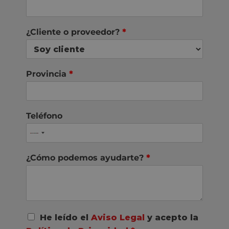
¿Cliente o proveedor?
*
Provincia
*
Teléfono
¿Cómo podemos ayudarte?
*
A
He leído el
Aviso Legal
y acepto la
c