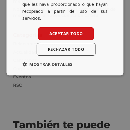
mensaje
que les haya proporcionado o que hayan
Nos sumamos a Bob Agency como partner de
recopilado a partir del uso de sus
medios para la nueva cuenta de GASIB
servicios.
ACEPTAR TODO
Categorías
Relaciones Públicas
RECHAZAR TODO
Actualidad
Campañas
MOSTRAR DETALLES
Corporativo
Eventos
RSC
También te puede