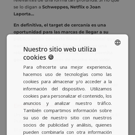
relevantes de una forma tan profunda. Si no que
se lo digan a
Schweppes, Netflix o Joan
Laporta…
En definitiva, el target de cercanía es una
oportunidad para las marcas de llegar a su
público en un contexto físico y emocional que
nunca se había dado. Para establecer una
Nuestro sitio web utiliza
relación profunda y personal, que le permita
cookies 🍪
SPANISH
generar consumidores de mucho más valor.
Para ofrecerte una mejor experiencia,
BASQUE
hacemos uso de tecnologías como las
CATALAN
cookies para almacenar y/o acceder a la
información del dispositivo. Utilizamos
ENGLISH
cookies para personalizar el contenido, los
anuncios y analizar nuestro tráfico.
Entradas recientes
También compartimos información sobre
Un año al frente de la agencia: Entrevista de El
su uso de nuestro sitio con nuestros
Publicista a Ana Rodríguez de Zárate
socios de publicidad y análisis, quienes
El asalto a TikTok: cuando el medio no es tu
pueden combinarla con otra información