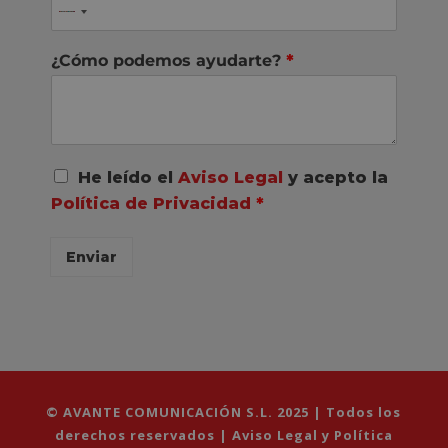
¿Cómo podemos ayudarte?
*
A
He leído el
Aviso Legal
y acepto la
c
Política de Privacidad
*
u
e
r
Enviar
d
o
R
G
P
D
*
© AVANTE COMUNICACIÓN S.L. 2025 | Todos los
derechos reservados |
Aviso Legal y Política