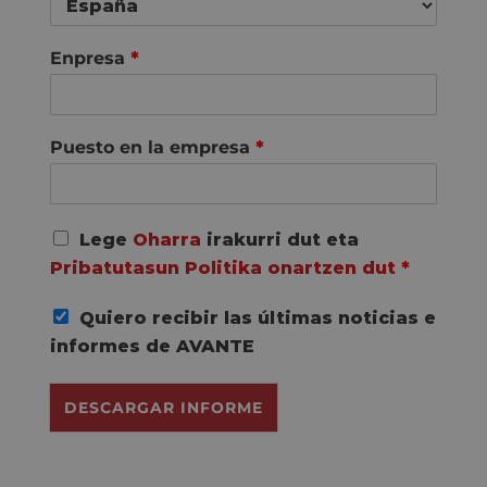
Enpresa
*
Puesto en la empresa
*
A
Lege
Oharra
irakurri dut eta
c
Pribatutasun Politika onartzen dut
*
u
e
Quiero recibir las últimas noticias e
r
d
informes de AVANTE
o
R
DESCARGAR INFORME
G
P
D
*