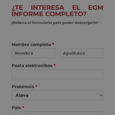
¿TE INTERESA EL EGM
INFORME COMPLETO?
¡Rellena el formulario para poder descargarlo!
Nombre completo
*
F
L
i
a
Posta elektronikoa
*
r
s
s
t
t
Probintzia
*
País
*