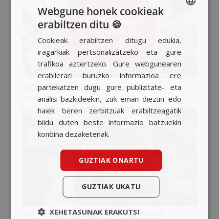
Webgune honek cookieak
erabiltzen ditu 🍪
SPANISH
Cookieak erabiltzen ditugu edukia,
BASQUE
iragarkiak pertsonalizatzeko eta gure
CATALAN
trafikoa aztertzeko. Gure webgunearen
erabilerari buruzko informazioa ere
ENGLISH
EGM NAVARRA 1ª Ola 2026
partekatzen dugu gure publizitate- eta
analisi-bazkideekin, zuk eman diezun edo
NAVARRA
,
EGM
haiek beren zerbitzuak erabiltzeagatik
bildu duten beste informazio batzuekin
konbina dezaketenak.
GUZTIAK ONARTU
GUZTIAK UKATU
XEHETASUNAK ERAKUTSI
EGM NAVARRA 3ª Ola 2025