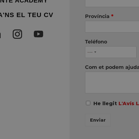
NTE ACADEMY
A'NS EL TEU CV
Província
*
Teléfono
Com et podem ajud
A
He llegit
L'Avís 
c
u
Enviar
e
r
d