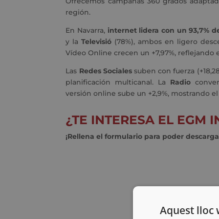
Ofrecemos campañas 360 grados adaptadas
región.
En Navarra,
internet lidera con un 93,7% d
y la
Televisió
(78%), ambos en ligero desce
Vídeo Online crecen un +7,97%, reflejando
Las
Redes Sociales
suben con fuerza (+18,2
planificación multicanal. La
Radio
conven
versión online sube un +2,9%, mostrando el 
¿TE INTERESA EL EGM
¡Rellena el formulario para poder descarga
Aquest lloc 