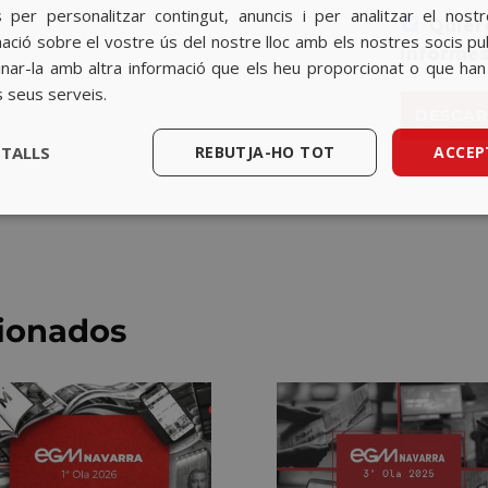
e
s per personalitzar contingut, anuncis i per analitzar el nost
Quiero
r
ció sobre el vostre ús del nostre lloc amb els nostres socis public
d
informe
ar-la amb altra informació que els heu proporcionat o que han r
o
s seus serveis.
R
DESCAR
G
P
ETALLS
REBUTJA-HO TOT
ACCEP
D
*
cionados