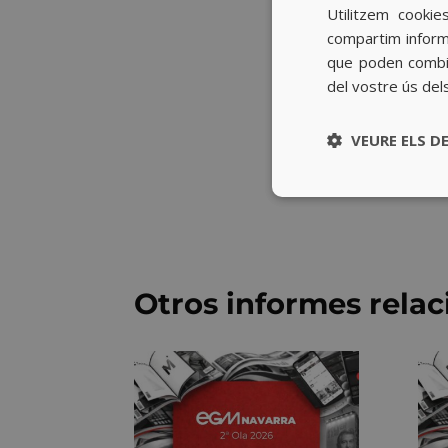
Utilitzem cookie
compartim informa
que poden combin
del vostre ús del
VEURE ELS D
Otros informes rela