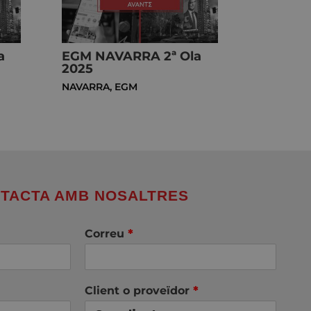
a
EGM NAVARRA 2ª Ola
2025
NAVARRA
,
EGM
TACTA AMB NOSALTRES
Correu
*
Client o proveïdor
*