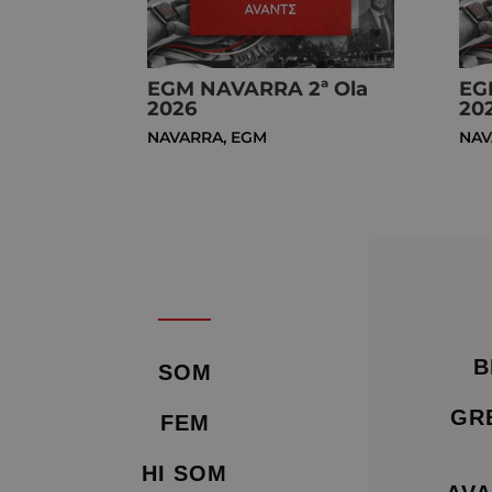
EGM NAVARRA 2ª Ola
EG
2026
20
NAVARRA
,
EGM
NAV
B
SOM
GR
FEM
HI SOM