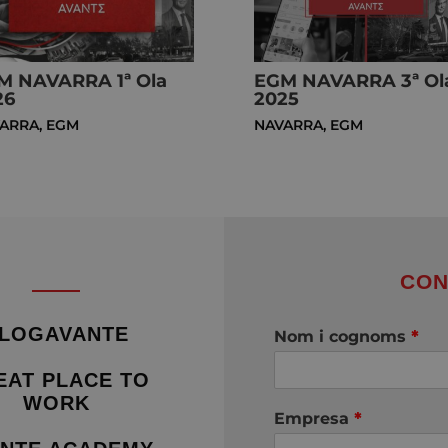
M NAVARRA 1ª Ola
EGM NAVARRA 3ª Ol
26
2025
ARRA
,
EGM
NAVARRA
,
EGM
CON
LOGAVANTE
Nom i cognoms
*
EAT PLACE TO
WORK
Empresa
*