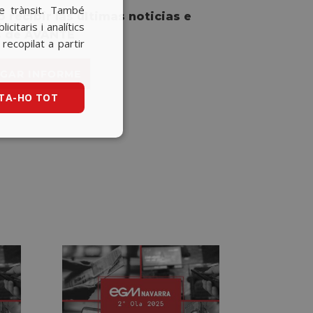
re trànsit. També
SPANISH
 recibir las últimas noticias e
itaris i analítics
BASQUE
s de AVANTE
ecopilat a partir
CATALAN
GAR INFORME
ENGLISH
TA-HO TOT