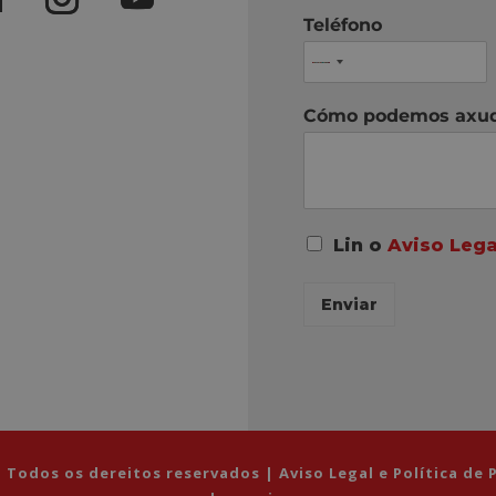
Teléfono
Cómo podemos axu
A
Lin o
Aviso Lega
c
o
Enviar
r
d
o
R
G
P
D
*
 Todos os dereitos reservados |
Aviso Legal e Política de