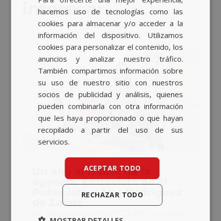
BASQUE
interesar…
hacemos uso de tecnologías como las
CATALAN
cookies para almacenar y/o acceder a la
información del dispositivo. Utilizamos
ENGLISH
cookies para personalizar el contenido, los
anuncios y analizar nuestro tráfico.
También compartimos información sobre
su uso de nuestro sitio con nuestros
socios de publicidad y análisis, quienes
pueden combinarla con otra información
que les haya proporcionado o que hayan
recopilado a partir del uso de sus
servicios.
ACEPTAR TODO
Un año al frente de la
agencia: Entrevista de El
Publicista a Ana Rodríguez
RECHAZAR TODO
de Zárate
por
Raquel López
|
Ene 27, 2026
|
Actualidad
,
MOSTRAR DETALLES