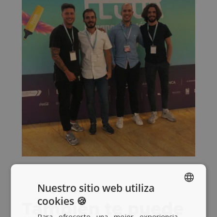
Nuestro sitio web utiliza
cookies 🍪
También te puede
SPANISH
Para ofrecerte una mejor experiencia,