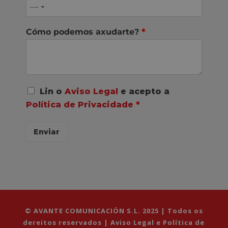
Cómo podemos axudarte?
*
A
Lin o
Aviso Legal
e acepto a
c
Política de Privacidade
*
o
r
d
Enviar
o
R
G
P
D
*
© AVANTE COMUNICACIÓN S.L. 2025 | Todos os
dereitos reservados |
Aviso Legal e Política de