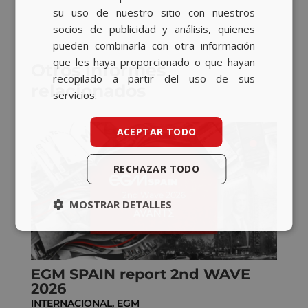
su uso de nuestro sitio con nuestros
socios de publicidad y análisis, quienes
pueden combinarla con otra información
que les haya proporcionado o que hayan
Otros informes
recopilado a partir del uso de sus
relacionados
servicios.
ACEPTAR TODO
RECHAZAR TODO
MOSTRAR DETALLES
EGM SPAIN report 2nd WAVE
2026
INTERNACIONAL
,
EGM